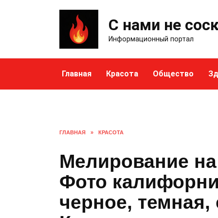
Skip
to
С нами не сос
content
Информационный портал
Главная
Красота
Общество
Зд
ГЛАВНАЯ
»
КРАСОТА
Мелирование на
Фото калифорний
черное, темная,