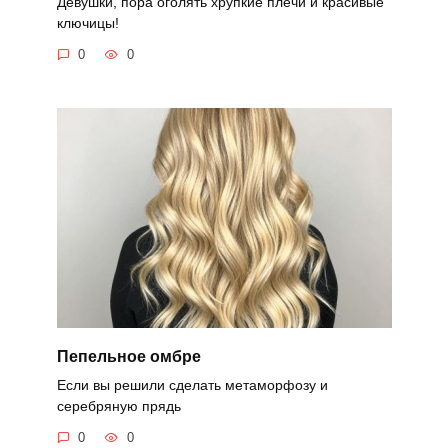
Девушки, пора оголять хрупкие плечи и красивые
ключицы!
0
0
Пепельное омбре
Если вы решили сделать метаморфозу и
серебряную прядь
0
0