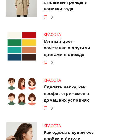
стильные тренды и
новинки года
0
КРАСОТА
Мятный цвет —
сочетание с другими
цветами в одежде
0
КРАСОТА
Сделать челку, как
профи: стрижемся в
домашних условиях
0
КРАСОТА
Как сделать кудри без
плойки и бигуди