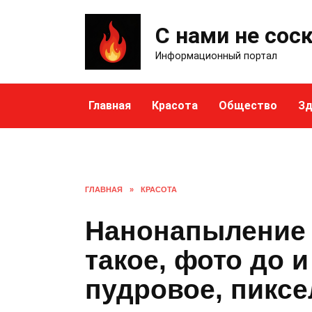
Skip
to
С нами не сос
content
Информационный портал
Главная
Красота
Общество
Зд
ГЛАВНАЯ
»
КРАСОТА
Нанонапыление 
такое, фото до и
пудровое, пикс