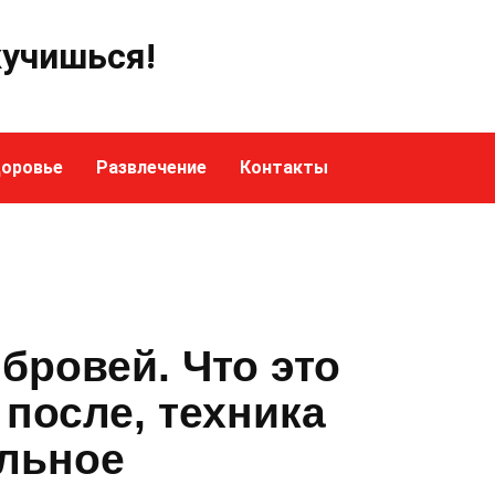
кучишься!
оровье
Развлечение
Контакты
бровей. Что это
 после, техника
ельное