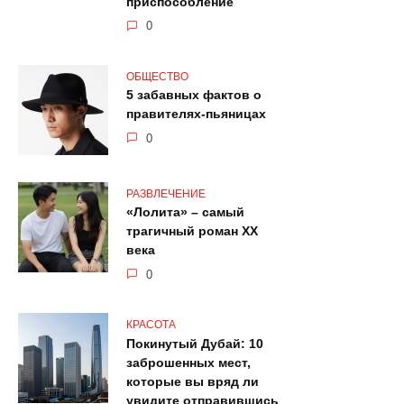
приспособление
0
ОБЩЕСТВО
5 забавных фактов о
правителях-пьяницах
0
РАЗВЛЕЧЕНИЕ
«Лолита» – самый
трагичный роман XX
века
0
КРАСОТА
Покинутый Дубай: 10
заброшенных мест,
которые вы вряд ли
увидите отправившись