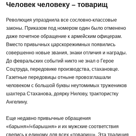
Человек человеку – товарищ
Революция упразднила все сословно-классовые
законы. Приказом под номером один было отменено
даже почетное обращение к армейским офицерам.
Вместо привычных царскорежимных появились
совершенно новые звания, знаки отличия и награды.
До февральских событий никто не знал о Герое
Соцтруда, передовике производства, стахановце.
Газетные передовицы отныне провозглашали
человеком с большой буквы неутомимых тружеников
шахтера Стаханова, доярку Нилову, трактористку
Ангелину.
Еще недавно привычные обращения
«барыня»/«барышня» и их мужские соответствия
свелись к единому для всех «товарищ». Эта традиция