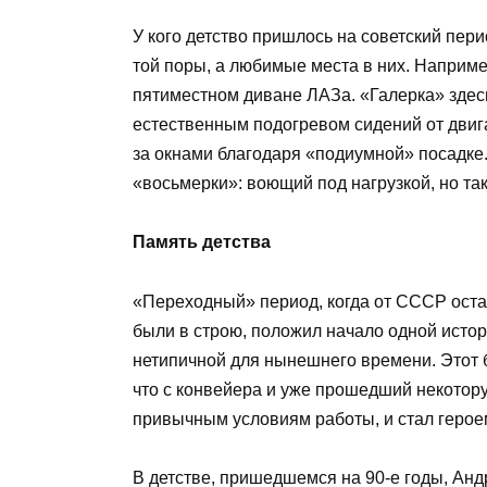
У кого детство пришлось на советский пер
той поры, а любимые места в них. Наприме
пятиместном диване ЛАЗа. «Галерка» здесь
естественным подогревом сидений от двига
за окнами благодаря «подиумной» посадке
«восьмерки»: воющий под нагрузкой, но т
Память детства
«Переходный» период, когда от СССР остал
были в строю, положил начало одной истори
нетипичной для нынешнего времени. Этот б
что с конвейера и уже прошедший некотор
привычным условиям работы, и стал герое
В детстве, пришедшемся на 90-е годы, Ан