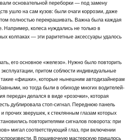
овали основательной переборки — под замену
ств ушло на сам кузов: были очаги коррозии, даже
потом полностью перекрашивать. Важна была каждая
ре. Например, колеса нуждались не только в
ных колпаках — эти раритетные аксессуары удалось
зать, его основное «железо». Нужно было повторить
й эксплуатации, притом соблюсти индивидуальные
сь такие «фишки», которые нынешним автодизайнерам
авными, но тогда были в обиходе многих водителей-
ия передач делался в виде «розочки», которая
 есть дублировала стоп-сигнал. Переднюю панель
 и прочих зверушек, к стеклянным глазам которых
становились повторителями сигналов поворота: при
ков» мигал соответствующий глаз, при включении
 воспроизвести. В пошивочную мастерскую пришлось