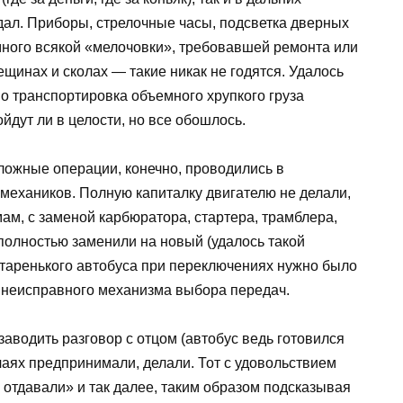
дал. Приборы, стрелочные часы, подсветка дверных
много всякой «мелочовки», требовавшей ремонта или
щинах и сколах — такие никак не годятся. Удалось
 но транспортировка объемного хрупкого груза
дут ли в целости, но все обошлось.
ложные операции, конечно, проводились в
 механиков. Полную капиталку двигателю не делали,
ам, с заменой карбюратора, стартера, трамблера,
полностью заменили на новый (удалось такой
 старенького автобуса при переключениях нужно было
и неисправного механизма выбора передач.
заводить разговор с отцом (автобус ведь готовился
лучаях предпринимали, делали. Тот с удовольствием
м отдавали» и так далее, таким образом подсказывая