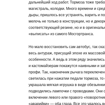
дальнейший ход работ. Тормоза тоже треб
магистраль, колодки. Много времени и сред
дыры, пришлось все устранять, варить и 
мелочь не только в конструкции, но и деко
соответствующей резине, но и в оригиналь
«выписать» из самого Мосгортранса.
Но мало восстановить сам автобус, так ска
весь антураж, присущий эпохе их массово
особенности. А ведь в этом ряду значили
и кастомайзерам покажутся наивными и заб
профи. Так, наконечник рычага переключен
светилась при нажатии педали тормоза, то
украшала мягкая игрушка в виде обезьянки
подводились лампочки с проводками. Они 
включении левого или правого «поворотни
«аварийки» — оба глаза. Все это удалось