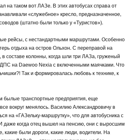
л на таком вот ЛАЗе. В этих автобусах справа от
танавливали «служебное» кресло, предназначенное,
рсоводов (штатно были только у «Туристов»).
зные рейсы, с нестандартными маршрутами. Особенно
герь отдыха на остров Ольхон. С переправой на
 в составе колонны, когда шли три ЛАЗа, груженый
 ДПС на Daewoo Nexia с включенными маячками. Что
чишки?! Так и формировалась любовь к технике, к
ем былые транспортные предприятия, еще
все вокруг менялось. Василию Александровичу в
ся на «ГАЗельку-маршрутку», что для автобусника с
И даже когда отец вышел на пенсию, они с выросшим
, какие были дороги, какие люди, водители. На