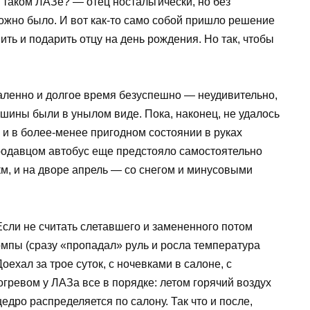
таком ЛАЗе? — отец ностальгически, но без
ожно было. И вот как-то само собой пришло решение
ть и подарить отцу на день рождения. Но так, чтобы
даленно и долгое время безуспешно — неудивительно,
шины были в унылом виде. Пока, наконец, не удалось
у и в более-менее пригодном состоянии в руках
продавцом автобус еще предстояло самостоятельно
 км, и на дворе апрель — со снегом и минусовыми
 Если не считать слетавшего и замененного потом
омпы (сразу «пропадал» руль и росла температура
Доехал за трое суток, с ночевками в салоне, с
гревом у ЛАЗа все в порядке: летом горячий воздух
щедро распределяется по салону. Так что и после,