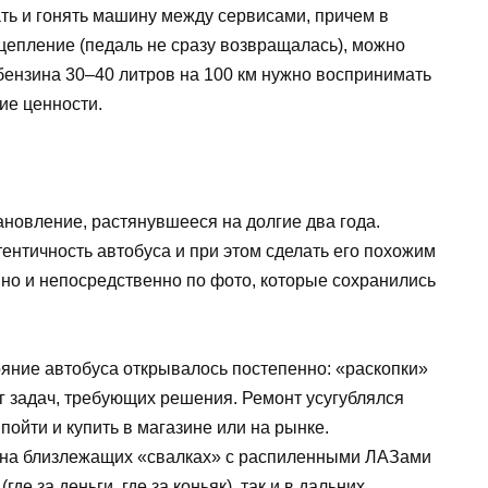
ать и гонять машину между сервисами, причем в
сцепление (педаль не сразу возвращалась), можно
бензина 30–40 литров на 100 км нужно воспринимать
ие ценности.
новление, растянувшееся на долгие два года.
ентичность автобуса и при этом сделать его похожим
, но и непосредственно по фото, которые сохранились
тояние автобуса открывалось постепенно: «раскопки»
г задач, требующих решения. Ремонт усугублялся
пойти и купить в магазине или на рынке.
к на близлежащих «свалках» с распиленными ЛАЗами
е за деньги, где за коньяк), так и в дальних