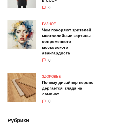
в СССР
0
РАЗНОЕ
Чем покоряют зрителей
многослойные картины
современного
московского
авангардиста
0
ЗДОРОВЬЕ
Почему дизайнер нервно
дёргается, глядя на
ламинат
0
Рубрики