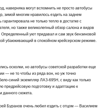
иод, наверняка могут вспомнить не просто автобусы
р, зимой многим нравилось ездить на заднем
 гарантировала не только тепло в достатке с
теля, но также великолепный обзор салона и видов
. Определенный уют придавал и сам звук бензиновой
акой убаюкивающий в спокойном крейсерском режиме.
ись осколки, но автобусы советской разработки еще
и — не то чтобы из ряда вон, но уж точно
ело-синий экземпляр ЛАЗ-695Н, с виду как только
ую предрейсовую подготовку и адаптацию к
м данного сюжета.
дрей Буранов очень любил ездить с отцом — Василием