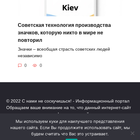
Советская технология производства
значков, которую никто в мире не
повторил
Значки – всеобщая страсть советских людей
независимо
0
0
© 2022 С нами не соскучишься! - Информационный портал
Обращаем ваше внимание на то, что данный интернет-сайт
носит исключительно информационный характер.
Все торговые марки принадлежат их владельцам. Все права
Мы используем куки для наилучшего представления
защищены.
нашего сайта. Если Вы продолжите использовать сайт, мы
будем считать что Вас это устраивает.
Политика конфиденциальности