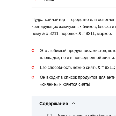
Пудра-хайлайтер — средство для осветлени
крепирующих жемчужных бликов, блеска и 
нему & # 8211; порошок & # 8211; маркер.
Это любимый продукт визажистов, кото
площадке, но и в повседневной жизни.
Его способность нежно сиять & # 8211;
Он входит в список продуктов для анти
«сияние» и хочется сиять!
Содержание
Чем отличается хайлайтер от п