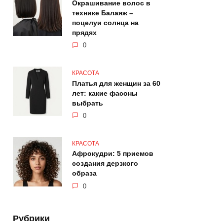
Окрашивание волос в
технике Балаяж –
поцелуи солнца на
прядях
0
КРАСОТА
Платья для женщин за 60
лет: какие фасоны
выбрать
0
КРАСОТА
Афрокудри: 5 приемов
создания дерзкого
образа
0
Рубрики