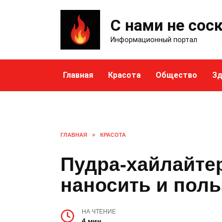
Skip
to
С нами не сос
content
Информационный портал
Главная
Красота
Общество
Зд
ГЛАВНАЯ
»
КРАСОТА
Пудра-хайлайтер 
наносить и поль
НА ЧТЕНИЕ
4 мин.