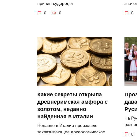
значе
причин судорог, и
0
0
0
Какие секреты открыла
Про
древнеримская амфора с
дава
золотом, недавно
Рус
найденная в Италии
На Ру
разно
Недавно в Италии произошло
захватывающее археологическое
0