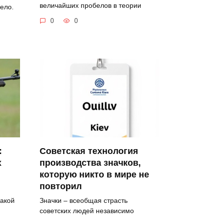
величайших пробелов в теории
ело.
0
0
:
Советская технология
х
производства значков,
которую никто в мире не
повторил
какой
Значки – всеобщая страсть
советских людей независимо