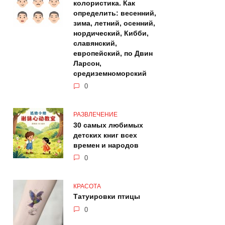
колористика. Как
определить: весенний,
зима, летний, осенний,
нордический, Кибби,
славянский,
европейский, по Двин
Ларсон,
средиземноморский
0
РАЗВЛЕЧЕНИЕ
30 самых любимых
детских книг всех
времен и народов
0
КРАСОТА
Татуировки птицы
0