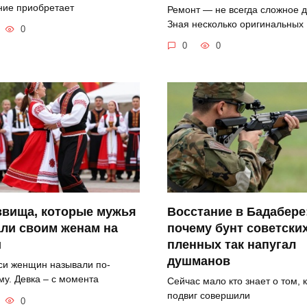
ние приобретает
Ремонт — не всегда сложное д
Зная несколько оригинальных
0
0
0
звища, которые мужья
Восстание в Бадабере
ли своим женам на
почему бунт советски
и
пленных так напугал
душманов
си женщин называли по-
му. Девка – с момента
Сейчас мало кто знает о том, 
подвиг совершили
0