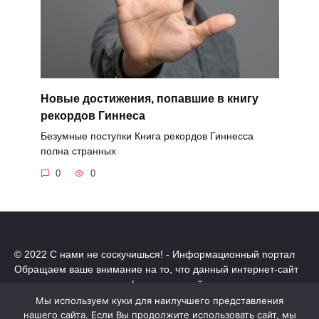
Новые достижения, попавшие в книгу
рекордов Гиннеса
Безумные поступки Книга рекордов Гиннесса
полна странных
0
0
© 2022 С нами не соскучишься! - Информационный портал
Обращаем ваше внимание на то, что данный интернет-сайт
носит исключительно информационный характер.
Все торговые марки принадлежат их владельцам. Все права
Мы используем куки для наилучшего представления
защищены.
нашего сайта. Если Вы продолжите использовать сайт, мы