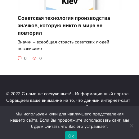
Советская технология производства
значков, которую никто в мире не
повторил
Значки – всеобщая страсть советских людей
независимо
0
0
© 2022 С нами не соскучишься! - Информационный портал
Обращаем ваше внимание на то, что данный интернет-сайт
носит исключительно информационный характер.
Все торговые марки принадлежат их владельцам. Все права
Мы используем куки для наилучшего представления
защищены.
нашего сайта. Если Вы продолжите использовать сайт, мы
Политика конфиденциальности
будем считать что Вас это устраивает.
Ok