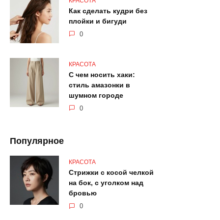
КРАСОТА
Как сделать кудри без
плойки и бигуди
0
КРАСОТА
С чем носить хаки:
стиль амазонки в
шумном городе
0
Популярное
КРАСОТА
Стрижки с косой челкой
на бок, с уголком над
бровью
0