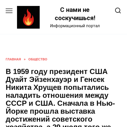
Skip
С нами не
to
content
соскучишься!
Информационный портал
ГЛАВНАЯ
»
ОБЩЕСТВО
В 1959 году президент США
Дуайт Эйзенхауэр и Генсек
Никита Хрущев попытались
наладить отношения между
СССР и США. Сначала в Нью-
Йорке прошла выставка
достижений советского
хозяйства, а 29 июля того же