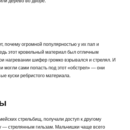
или дерево во дворе.
, почему огромной популярностью у их пап и
едь этот кровельный материал был отличным
 при нагревании шифер громко взрывался и стрелял. И
и могли сами попасть под этот «обстрел» — они
ые куски ребристого материала.
зы
рмейских стрельбищ, получали доступ к другому
ту — стрелянным гильзам. Мальчишки чаще всего