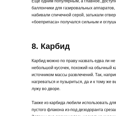
Еще одним популярным, а главное, доступ
баллончики для газировальных аппаратов, т
набивали спичечной серой, затыкали отверс
«боеприпаса» получался сильным и оглуши
8. Карбид
Карбид можно по праву назвать едва ли не
небольшой кусочек, похожий на обычный 
источником массы развлечений. Так, наприм
нагреваться и пузыриться, да и к тому же 
лужу во дворе.
Также из карбида любили использовать для
пустого флакона из-под дезодоранта срез