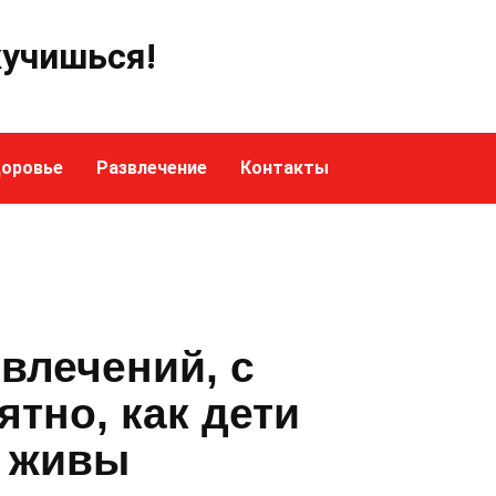
кучишься!
оровье
Развлечение
Контакты
звлечений, с
тно, как дети
я живы