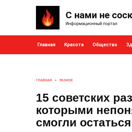
Skip
to
С нами не сос
content
Информационный портал
Главная
Красота
Общество
Зд
ГЛАВНАЯ
»
РАЗНОЕ
15 советских ра
которыми непоня
смогли остатьс