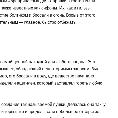
ным «бреприпасом» для отправки в костёр были
акже известные как сифоны. Их, как и гильзы,
тие болтиком и бросали в огонь. Взрыв от этого
тельным — главное, быстро отбежать.
 самой ценной находкой для любого пацана. Этот
камушек, обладающий неповторимым запахом, был
ер, его бросали в воду, где вещество начинало
выделяли ацетилен, который заставлял гореть любую
 создания так называемой пушки. Делалась она так: у
али горлышко и проделывали небольшое отверстие.