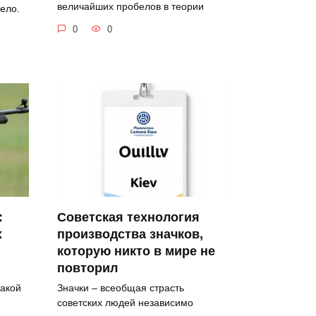
величайших пробелов в теории
ело.
0
0
:
Советская технология
х
производства значков,
которую никто в мире не
повторил
какой
Значки – всеобщая страсть
советских людей независимо