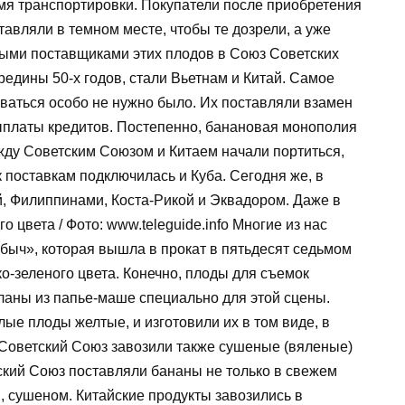
емя транспортировки. Покупатели после приобретения
тавляли в темном месте, чтобы те дозрели, а уже
вными поставщиками этих плодов в Союз Советских
редины 50-х годов, стали Вьетнам и Китай. Самое
ваться особо не нужно было. Их поставляли взамен
выплаты кредитов. Постепенно, банановая монополия
жду Советским Союзом и Китаем начали портиться,
поставкам подключилась и Куба. Сегодня же, в
, Филиппинами, Коста-Рикой и Эквадором. Даже в
цвета / Фото: www.teleguide.info Многие из нас
быч», которая вышла в прокат в пятьдесят седьмом
ко-зеленого цвета. Конечно, плоды для съемок
ланы из папье-маше специально для этой сцены.
ые плоды желтые, и изготовили их в том виде, в
 Советский Союз завозили также сушеные (вяленые)
тский Союз поставляли бананы не только в свежем
и, сушеном. Китайские продукты завозились в