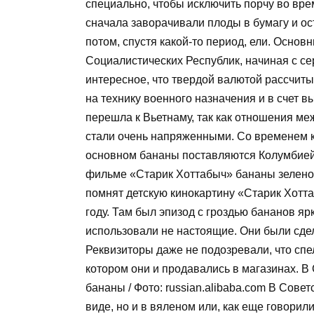
специально, чтобы исключить порчу во вр
сначала заворачивали плоды в бумагу и ос
потом, спустя какой-то период, ели. Осно
Социалистических Республик, начиная с се
интересное, что твердой валютой рассчиты
на технику военного назначения и в счет 
перешла к Вьетнаму, так как отношения ме
стали очень напряженными. Со временем к 
основном бананы поставляются Колумбией
фильме «Старик Хоттабыч» бананы зеленого 
помнят детскую кинокартину «Старик Хотта
году. Там был эпизод с гроздью бананов яр
использовали не настоящие. Они были сде
Реквизиторы даже не подозревали, что спел
котором они и продавались в магазинах. В
бананы / Фото: russian.alibaba.com В Сове
виде, но и в вяленом или, как еще говорил