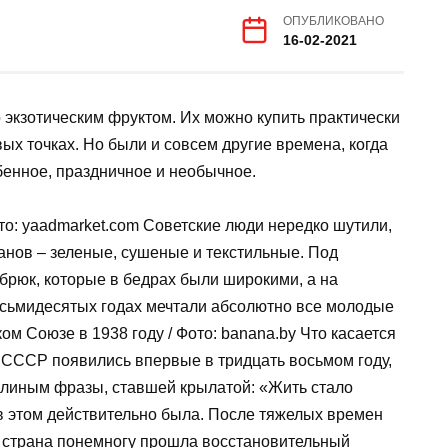
ОПУБЛИКОВАНО
16-02-2021
 экзотическим фруктом. Их можно купить практически
ых точках. Но были и совсем другие времена, когда
обенное, праздничное и необычное.
о: yaadmarket.com Советские люди нередко шутили,
нанов – зеленые, сушеные и текстильные. Под
брюк, которые в бедрах были широкими, а на
восьмидесятых годах мечтали абсолютно все молодые
м Союзе в 1938 году / Фото: banana.by Что касается
в СССР появились впервые в тридцать восьмом году,
талиным фразы, ставшей крылатой: «Жить стало
в этом действительно была. После тяжелых времен
) страна понемногу прошла восстановительный