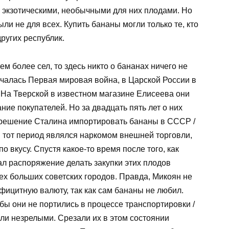
 экзотическими, необычными для них плодами. Но
ли не для всех. Купить бананы могли только те, кто
ругих республик.
ем более сел, то здесь никто о бананах ничего не
началась Первая мировая война, в Царской России в
 На Тверской в известном магазине Елисеева они
ие покупателей. Но за двадцать пять лет о них
 решение Сталина импортировать бананы в СССР /
в тот период являлся наркомом внешней торговли,
 вкусу. Спустя какое-то время после того, как
ал распоряжение делать закупки этих плодов
ех больших советских городов. Правда, Микоян не
ефицитную валюту, так как сам бананы не любил.
ы они не портились в процессе транспортировки /
ли незрелыми. Срезали их в этом состоянии