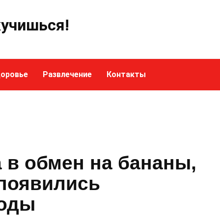
кучишься!
оровье
Развлечение
Контакты
 в обмен на бананы,
 появились
лоды