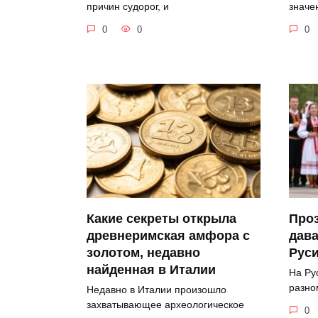
значе
причин судорог, и
0
0
0
Какие секреты открыла
Про
древнеримская амфора с
дава
золотом, недавно
Рус
найденная в Италии
На Ру
разно
Недавно в Италии произошло
захватывающее археологическое
0