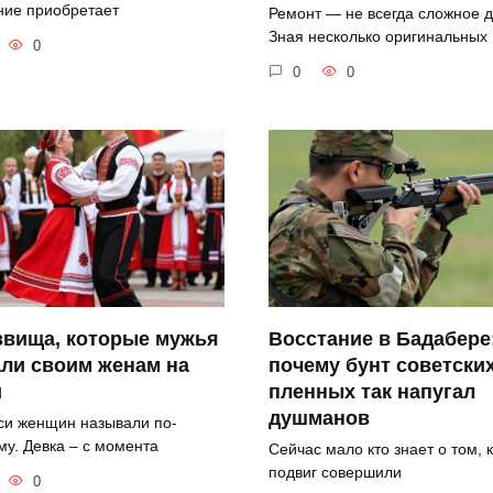
ние приобретает
Ремонт — не всегда сложное д
Зная несколько оригинальных
0
0
0
звища, которые мужья
Восстание в Бадабере
ли своим женам на
почему бунт советски
и
пленных так напугал
душманов
си женщин называли по-
му. Девка – с момента
Сейчас мало кто знает о том, 
подвиг совершили
0