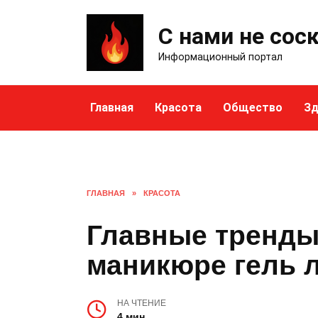
Skip
to
С нами не сос
content
Информационный портал
Главная
Красота
Общество
Зд
ГЛАВНАЯ
»
КРАСОТА
Главные тренды 
маникюре гель л
НА ЧТЕНИЕ
4 мин.