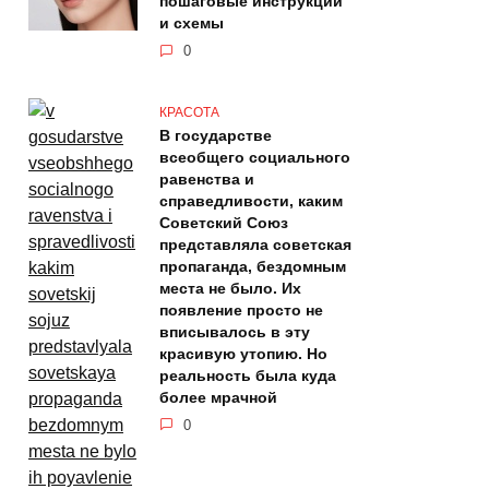
пошаговые инструкции
и схемы
0
КРАСОТА
В государстве
всеобщего социального
равенства и
справедливости, каким
Советский Союз
представляла советская
пропаганда, бездомным
места не было. Их
появление просто не
вписывалось в эту
красивую утопию. Но
реальность была куда
более мрачной
0