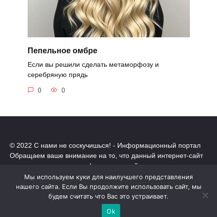
Пепельное омбре
Если вы решили сделать метаморфозу и
серебряную прядь
0
0
© 2022 С нами не соскучишься! - Информационный портал
Обращаем ваше внимание на то, что данный интернет-сайт
носит исключительно информационный характер.
Все торговые марки принадлежат их владельцам. Все права
Мы используем куки для наилучшего представления
защищены.
нашего сайта. Если Вы продолжите использовать сайт, мы
Политика конфиденциальности
будем считать что Вас это устраивает.
Ok