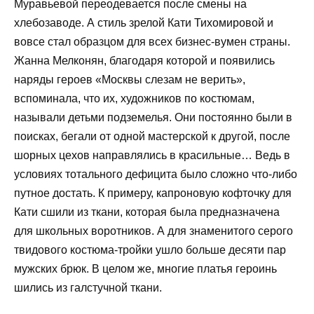
Муравьевой переодевается после смены на
хлебозаводе. А стиль зрелой Кати Тихомировой и
вовсе стал образцом для всех бизнес-вумен страны.
Жанна Мелконян, благодаря которой и появились
наряды героев «Москвы слезам не верить»,
вспоминала, что их, художников по костюмам,
называли детьми подземелья. Они постоянно были в
поисках, бегали от одной мастерской к другой, после
шорных цехов направлялись в красильные… Ведь в
условиях тотального дефицита было сложно что-либо
путное достать. К примеру, капроновую кофточку для
Кати сшили из ткани, которая была предназначена
для школьных воротников. А для знаменитого серого
твидового костюма-тройки ушло больше десяти пар
мужских брюк. В целом же, многие платья героинь
шились из галстучной ткани.