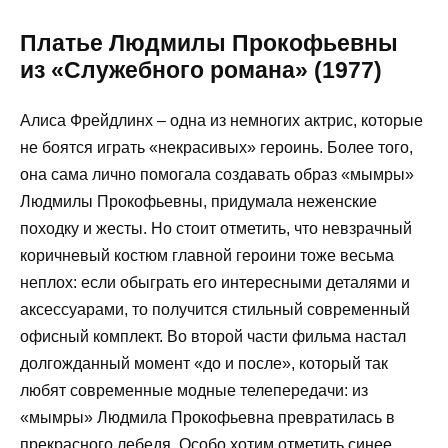
Платье Людмилы Прокофьевны
из «Служебного романа» (1977)
Алиса Фрейдлинх – одна из немногих актрис, которые
не боятся играть «некрасивых» героинь. Более того,
она сама лично помогала создавать образ «мымры»
Людмилы Прокофьевны, придумала неженские
походку и жесты. Но стоит отметить, что невзрачный
коричневый костюм главной героини тоже весьма
неплох: если обыграть его интересными деталями и
аксессуарами, то получится стильный современный
офисный комплект. Во второй части фильма настал
долгожданный момент «до и после», который так
любят современные модные телепередачи: из
«мымры» Людмила Прокофьевна превратилась в
прекрасного лебедя. Особо хотим отметить синее