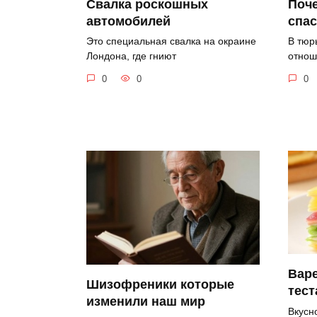
Свалка роскошных
Поче
автомобилей
спа
Это специальная свалка на окраине
В тюр
Лондона, где гниют
отнош
0
0
0
Варе
Шизофреники которые
тест
изменили наш мир
Вкусно