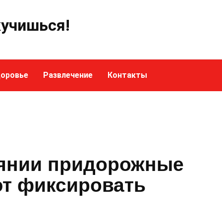
кучишься!
оровье
Развлечение
Контакты
оянии придорожные
т фиксировать