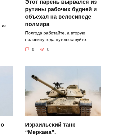
Этот парень вырвался из
рутины рабочих будней и
объехал на велосипеде
полмира
 из
Полгода работайте, а вторую
половину года путешествуйте.
0
0
го
Израильский танк
“Меркава”.