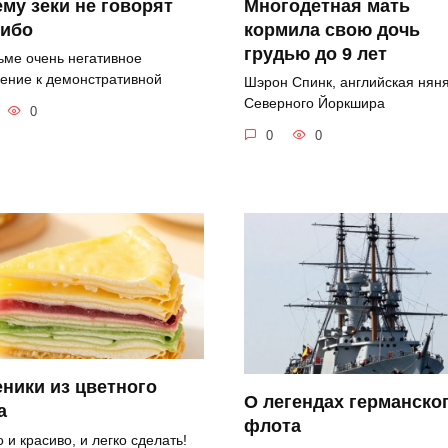
му зеки не говорят
Многодетная мать
сибо
кормила свою дочь
грудью до 9 лет
ьме очень негативное
ение к демонстративной
Шэрон Спинк, английская няня
Северного Йоркшира
0
0
0
ники из цветного
О легендах германско
а
флота
 и красиво, и легко сделать!