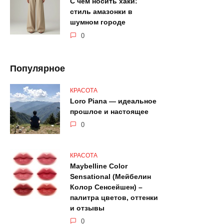
С чем носить хаки:
стиль амазонки в
шумном городе
0
Популярное
КРАСОТА
Loro Piana — идеальное
прошлое и настоящее
0
КРАСОТА
Maybelline Color
Sensational (Мейбелин
Колор Сенсейшен) –
палитра цветов, оттенки
и отзывы
0