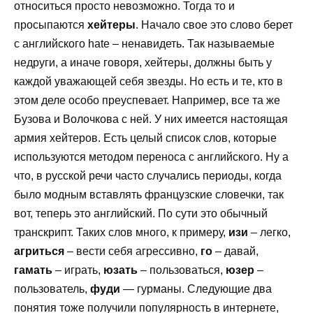
относиться просто невозможно. Тогда то и
просыпаются
хейтеры
. Начало свое это слово берет
с английского hate – ненавидеть. Так называемые
недруги, а иначе говоря, хейтеры, должны быть у
каждой уважающей себя звезды. Но есть и те, кто в
этом деле особо преуспевает. Например, все та же
Бузова и Волочкова с ней. У них имеется настоящая
армия хейтеров. Есть целый список слов, которые
используются методом переноса с английского. Ну а
что, в русской речи часто случались периоды, когда
было модным вставлять французские словечки, так
вот, теперь это английский. По сути это обычный
транскрипт. Таких слов много, к примеру,
изи
– легко,
агриться
– вести себя агрессивно,
го
– давай,
гамать
– играть,
юзать
– пользоваться,
юзер
–
пользователь,
фуди
— гурманы. Следующие два
понятия тоже получили популярность в интернете,