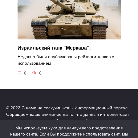
Израильский танк “Меркава”.
Недавно были опубликованы рейтинги танков с
использованием
0
0
© 2022 С нами не соскучишься! - Информационный портал
Обращаем ваше внимание на то, что данный интернет-сайт
носит исключительно информационный характер.
Все торговые марки принадлежат их владельцам. Все права
Мы используем куки для наилучшего представления
защищены.
нашего сайта. Если Вы продолжите использовать сайт, мы