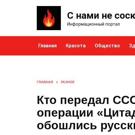
Skip
to
С нами не сос
content
Информационный портал
Главная
Красота
Общество
Зд
ГЛАВНАЯ
»
РАЗНОЕ
Кто передал ССС
операции «Цитад
обошлись русск