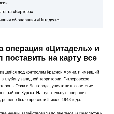
рсии
 агента «Вертера»
мация об операции «Цитадель»
а операция «Цитадель» и
 поставить на карту все
одившийся под контролем Красной Армии, и имевший
м в глубину западной территории. Гитлеровское
стороны Орла и Белгорода, уничтожить советские
» в районе Курска. Наступательную операцию,
 решено было провести 5 июля 1943 года.
тве немцы задействовали по две тысячи самолётов и