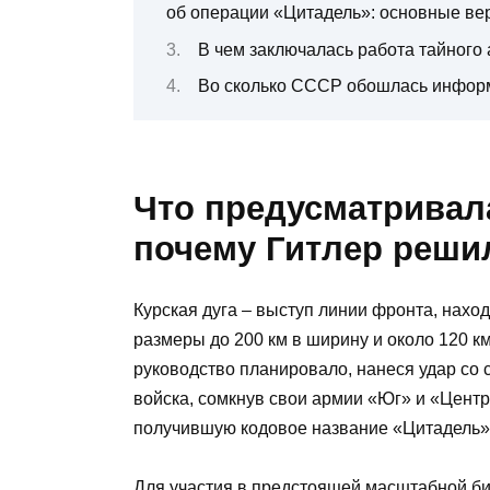
об операции «Цитадель»: основные ве
В чем заключалась работа тайного
Во сколько СССР обошлась инфор
Что предусматривал
почему Гитлер решил
Курская дуга – выступ линии фронта, нах
размеры до 200 км в ширину и около 120 к
руководство планировало, нанеся удар со 
войска, сомкнув свои армии «Юг» и «Центр
получившую кодовое название «Цитадель»,
Для участия в предстоящей масштабной би