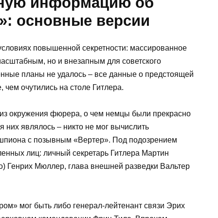
нную информацию об
»: основные версии
условиях повышенной секретности: массированное
масштабным, но и внезапным для советского
енные планы не удалось – все данные о предстоящей
 чем очутились на столе Гитлера.
из окружения фюрера, о чем немцы были прекрасно
 них являлось – никто не мог вычислить
 шпиона с позывным «Вертер». Под подозрением
ленных лиц: личный секретарь Гитлера Мартин
о) Генрих Мюллер, глава внешней разведки Вальтер
ром» мог быть либо генерал-лейтенант связи Эрих