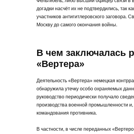
Фельгибель, либо высший офицер связи в 
догадки насчёт их не подтвердились, так ка
участников антигитлеровского заговора. С
Москву до самого окончания войны.
В чем заключалась р
«Вертера»
Деятельность «Вертера» немецкая контрраз
обнаружила утечку особо охраняемых данны
руководство периодически получало сведе
производства военной промышленности и, 
командования противника.
В частности, в числе переданных «Вертер