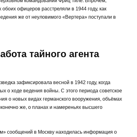
верховном командовании Фриц Тиле. Впрочем,
к обоих офицеров расстреляли в 1944 году, как
ведения же от неуловимого «Вертера» поступали в
абота тайного агента
ведка зафиксировала весной в 1942 году, когда
х о ходе ведения войны. С этого периода советское
ния о новых видах германского вооружения, объёмах
конечно же, о планах и намереньях высшего
ом» сообщений в Москву находилась информация о