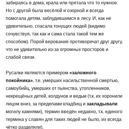
забираясь в дома, крала или прятала что то нужное.
Но с другой была весёлой и озорной и всегда
помогала детям, заблудившимся в лесу. И, как не
удивительно, спасала тонущих людей (видимо
сочувствуя, так как и сама стала такой тем же
способом). Порой верования противоречат друг другу,
что не удивительно из-за огромных просторов и
слабой связи.
Русалки являются примером
«заложного
покойника»
, т.е. умерших насильственной смертью,
самоубийц, умерших от пьянства, утопленников,
некрещёных детей, колдунов и ведьм (т.к. их хоронили
лицом вниз, за пределами кладбищ и
закладывали
могилу камнями), термин введён недавно, т.к. единого
термина у славян для таких людей не было, их всегда
чётко разделяли).