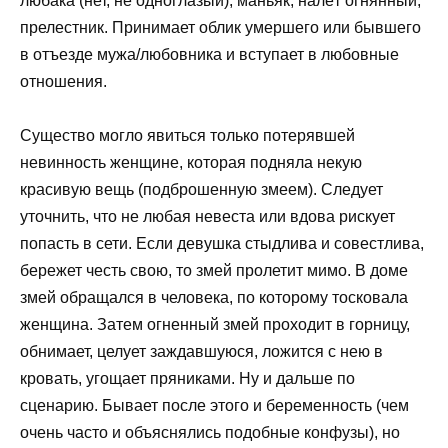
любака (нет, не одноглазый), маньяк, налёт огнянный,
прелестник. Принимает облик умершего или бывшего
в отъезде мужа/любовника и вступает в любовные
отношения.
Существо могло явиться только потерявшей
невинность женщине, которая подняла некую
красивую вещь (подброшенную змеем). Следует
уточнить, что не любая невеста или вдова рискует
попасть в сети. Если девушка стыдлива и совестлива,
бережет честь свою, то змей пролетит мимо. В доме
змей обращался в человека, по которому тосковала
женщина. Затем огненный змей проходит в горницу,
обнимает, целует заждавшуюся, ложится с нею в
кровать, угощает пряниками. Ну и дальше по
сценарию. Бывает после этого и беременность (чем
очень часто и объяснялись подобные конфузы), но