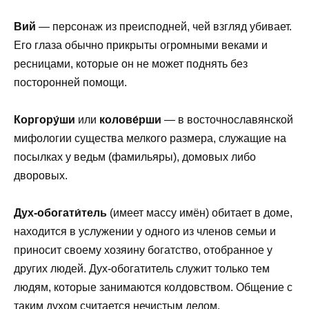
Вий
— персонаж из преисподней, чей взгляд убивает.
Его глаза обычно прикрыты огромными веками и
ресницами, которые он не может поднять без
посторонней помощи.
Коргору́ши
или
колове́рши
— в восточнославянской
мифологии существа мелкого размера, служащие на
посылках у ведьм (фамильяры), домовых либо
дворовых.
Дух-обогати́тель
(имеет массу имён) обитает в доме,
находится в услужении у одного из членов семьи и
приносит своему хозяину богатство, отобранное у
других людей. Дух-обогатитель служит только тем
людям, которые занимаются колдовством. Общение с
таким духом считается нечистым делом.