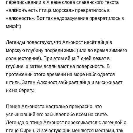
переписывании в X веке слова славянского текста
«алкионъ есть птица морская» превратилось в
«алконостъ». Вот так недоразумение превратилось в
миф!=)
Легенды повествуют, что Алконост несёт яйца в
морскую глубину посреди зимы (или во время зимнего
солнцестояния). При этом яйца 7 дней лежат в
глубине, а затем всплывают на поверхность. В
протяжении этого времени на море наблюдается
штиль. Затем Алконост забирает яйца и высиживает
их на берегу.
Пение Алконоста настолько прекрасно, что
услышавший его забывает обо всём на свете.
Легенда о птице Алконост перекликается с легендой о
птице Сирин. И зачастую они меняются местами, так