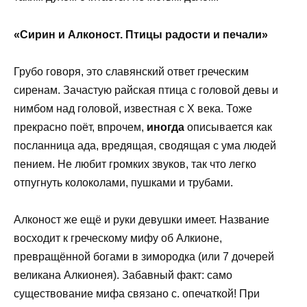
«Сирин и Алконост. Птицы радости и печали»
Грубо говоря, это славянский ответ греческим
сиренам. Зачастую райская птица с головой девы и
нимбом над головой, известная с X века. Тоже
прекрасно поёт, впрочем,
иногда
описывается как
посланница ада, вредящая, сводящая с ума людей
пением. Не любит громких звуков, так что легко
отпугнуть колоколами, пушками и трубами.
Алконост же ещё и руки девушки имеет. Название
восходит к греческому мифу об Алкионе,
превращённой богами в зимородка (или 7 дочерей
великана Алкионея). Забавный факт: само
существование мифа связано с. опечаткой! При