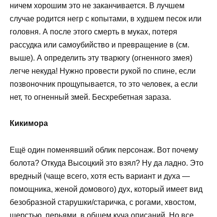
ничем хорошим это не заканчивается. В лучшем
случае родится негр с копытами, в худшем песок или
головня. А после этого смерть в муках, потеря
рассудка или самоубийство и превращение в (см.
выше). А определить эту тварюгу (огненного змея)
легче некуда! Нужно провести рукой по спине, если
позвоночник прощупывается, то это человек, а если
нет, то огненный змей. Бесхребетная зараза.
Кикимора
Ещё один поменявший облик персонаж. Вот почему
болота? Откуда Высоцкий это взял? Ну да ладно. Это
вредный (чаще всего, хотя есть вариант и духа —
помощника, женой домового) дух, который имеет вид
безобразной старушки/старичка, с рогами, хвостом,
шерстью, перьями, в общем куча описаний. Но все