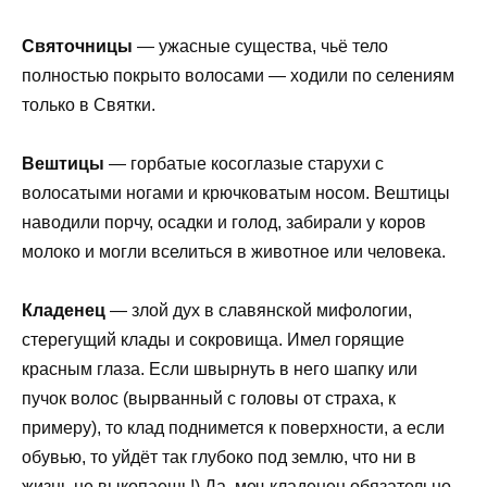
Святочницы
— ужасные существа, чьё тело
полностью покрыто волосами — ходили по селениям
только в Святки.
Вештицы
— горбатые косоглазые старухи с
волосатыми ногами и крючковатым носом. Вештицы
наводили порчу, осадки и голод, забирали у коров
молоко и могли вселиться в животное или человека.
Кладенец
— злой дух в славянской мифологии,
стерегущий клады и сокровища. Имел горящие
красным глаза. Если швырнуть в него шапку или
пучок волос (вырванный с головы от страха, к
примеру), то клад поднимется к поверхности, а если
обувью, то уйдёт так глубоко под землю, что ни в
жизнь не выкопаешь!) Да, меч-кладенец обязательно