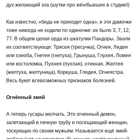
дух желающий зла (шутки про жён/бывших в студию!)
Как известно, «беда не приходит одна», и эти дамочки
тоже никогда не ходили по одиночке: их было 3, 7, 12,
77. В общем целая орда из шкатулки Пандоры. Звали
их соответствующе: Трясея (тресучка), Огнея, Ледея
или озноба, Гнетея (гнетуха), Грынуша, Глухея, Ломея
или костоломка, Пухнея (пухлая), отекная, Желтея
(желтуха, желтуница), Коркуша, Глядея, Огнеястра.
Весь букет всевозможных признаков болезней.
Огнённый змей
А теперь гусары молчать. Это огненный демон,
залетающий в печную трубу и посещающий женщин,
тоскующих по своим мужьям. Называется ещё змей-