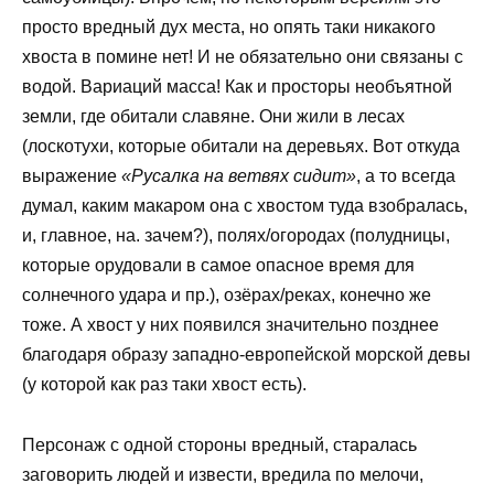
просто вредный дух места, но опять таки никакого
хвоста в помине нет! И не обязательно они связаны с
водой. Вариаций масса! Как и просторы необъятной
земли, где обитали славяне. Они жили в лесах
(лоскотухи, которые обитали на деревьях. Вот откуда
выражение
«Русалка на ветвях сидит»
, а то всегда
думал, каким макаром она с хвостом туда взобралась,
и, главное, на. зачем?), полях/огородах (полудницы,
которые орудовали в самое опасное время для
солнечного удара и пр.), озёрах/реках, конечно же
тоже. А хвост у них появился значительно позднее
благодаря образу западно-европейской морской девы
(у которой как раз таки хвост есть).
Персонаж с одной стороны вредный, старалась
заговорить людей и извести, вредила по мелочи,