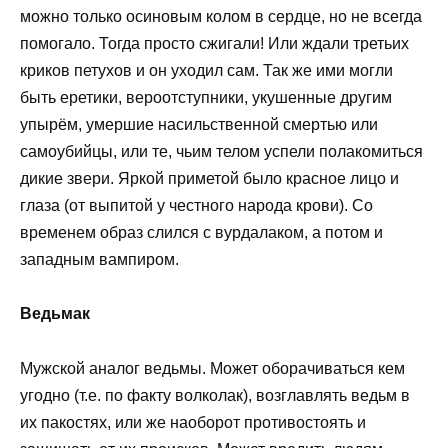
можно только осиновым колом в сердце, но не всегда
помогало. Тогда просто сжигали! Или ждали третьих
криков петухов и он уходил сам. Так же ими могли
быть еретики, вероотступники, укушенные другим
упырём, умершие насильственной смертью или
самоубийцы, или те, чьим телом успели полакомиться
дикие звери. Яркой приметой было красное лицо и
глаза (от выпитой у честного народа крови). Со
временем образ слился с вурдалаком, а потом и
западным вампиром.
Ведьмак
Мужской аналог ведьмы. Может оборачиваться кем
угодно (т.е. по факту волколак), возглавлять ведьм в
их пакостях, или же наоборот противостоять и