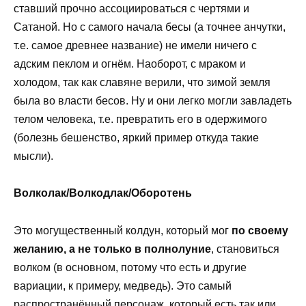
ставший прочно ассоциироваться с чертями и
Сатаной. Но с самого начала бесы (а точнее анчутки,
т.е. самое древнее название) не имели ничего с
адским пеклом и огнём. Наоборот, с мраком и
холодом, так как славяне верили, что зимой земля
была во власти бесов. Ну и они легко могли завладеть
телом человека, т.е. превратить его в одержимого
(болезнь бешенство, яркий пример откуда такие
мысли).
Волколак/Волкодлак/Оборотень
Это могущественный колдун, который мог
по своему
желанию, а не только в полнолуние
, становиться
волком (в основном, потому что есть и другие
вариации, к примеру, медведь). Это самый
распространённый персонаж, который есть так или