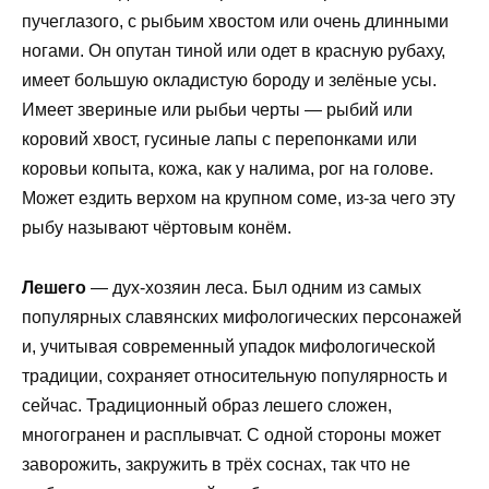
пучеглазого, с рыбьим хвостом или очень длинными
ногами. Он опутан тиной или одет в красную рубаху,
имеет большую окладистую бороду и зелёные усы.
Имеет звериные или рыбьи черты — рыбий или
коровий хвост, гусиные лапы с перепонками или
коровьи копыта, кожа, как у налима, рог на голове.
Может ездить верхом на крупном соме, из-за чего эту
рыбу называют чёртовым конём.
Лешего
— дух-хозяин леса. Был одним из самых
популярных славянских мифологических персонажей
и, учитывая современный упадок мифологической
традиции, сохраняет относительную популярность и
сейчас. Традиционный образ лешего сложен,
многогранен и расплывчат. С одной стороны может
заворожить, закружить в трёх соснах, так что не