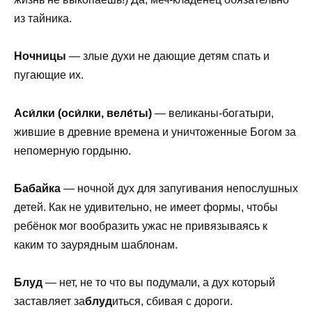
из тайника.
Ночницы
— злые духи не дающие детям спать и
пугающие их.
Аси́лки (оси́лки, веле́ты)
— великаны-богатыри,
жившие в древние времена и уничтоженные Богом за
непомерную гордыню.
Бабайка
— ночной дух для запугивания непослушных
детей. Как не удивительно, не имеет формы, чтобы
ребёнок мог вообразить ужас не привязываясь к
каким то заурядным шаблонам.
Блуд
— нет, не то что вы подумали, а дух который
заставляет за
блуд
иться, сбивая с дороги.