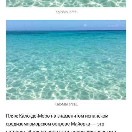
KaloMallorca
KaloMallorca1
Пляж Кало-де-Моро на знаменитом испанском
средиземноморском острове Майорка — это
нетронутый пляж среди скал, поросших зелеными