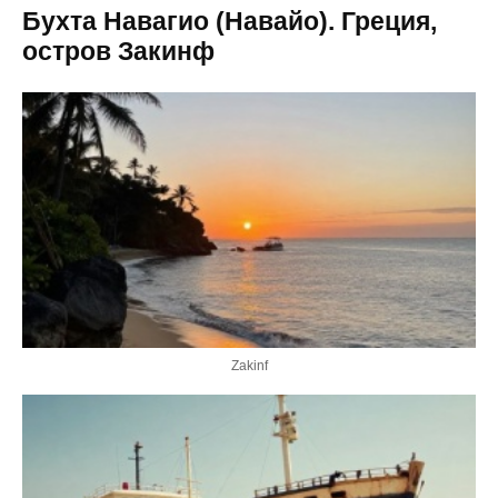
Бухта Навагио (Навайо). Греция,
остров Закинф
Zakinf