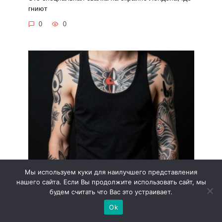
гниют
0
0
Мы используем куки для наилучшего представления
Почему зеки не говорят спасибо
нашего сайта. Если Вы продолжите использовать сайт, мы
В тюрьме очень негативное отношение к
будем считать что Вас это устраивает.
демонстративной
Ok
0
0