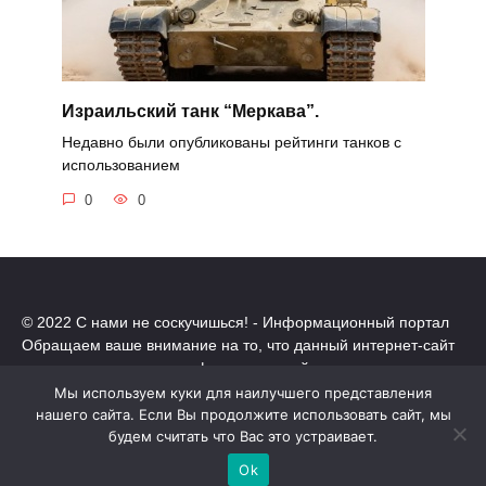
Израильский танк “Меркава”.
Недавно были опубликованы рейтинги танков с
использованием
0
0
© 2022 С нами не соскучишься! - Информационный портал
Обращаем ваше внимание на то, что данный интернет-сайт
носит исключительно информационный характер.
Все торговые марки принадлежат их владельцам. Все права
Мы используем куки для наилучшего представления
защищены.
нашего сайта. Если Вы продолжите использовать сайт, мы
будем считать что Вас это устраивает.
Политика конфиденциальности
Ok